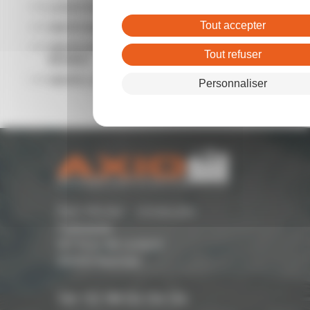
LOCATION LOCAL COMMERCIAL RENNES
Tout accepter
VENTE BUREAUX RENNES
VENTE ENTREPÔTS - LOCAUX D'ACTIVITÉ
Tout refuser
RENNES
VENTE LOCAL COMMERCIAL RENNES
Personnaliser
Parc Monier - Immeuble
Cassiopée
167 Rue de Lorient -
35000 Rennes
Tél. 02 99 54 04 04