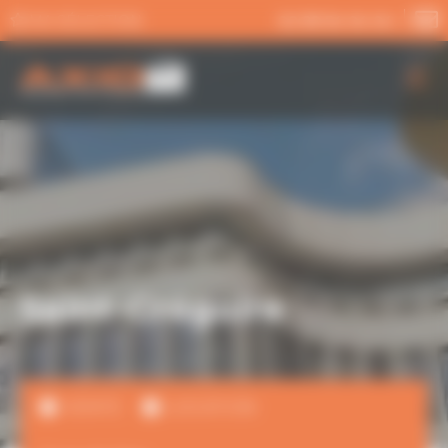
Panneau de gestion des cookies
MA SÉLECTION
02 99 54 04 04
AXIO PRO
NOS SERVICES
NOS OFFRES
ACTUALITÉS
Saint-Grégoire
VENTE
LOCATION