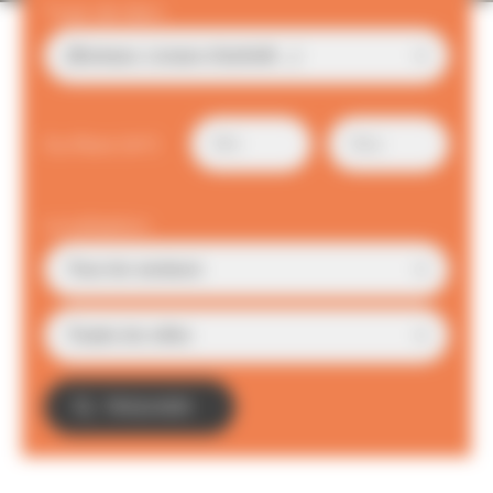
Type de bien
Surface (m²)
Localisation
TROUVER