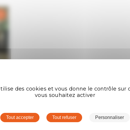
utilise des cookies et vous donne le contrôle sur
vous souhaitez activer
de
Tout accepter
Tout refuser
Personnaliser