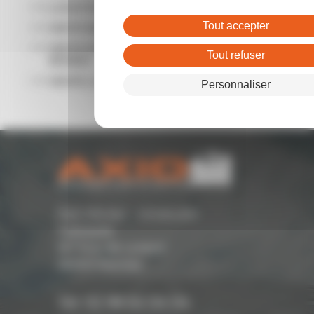
LOCATION LOCAL COMMERCIAL RENNES
Tout accepter
VENTE BUREAUX RENNES
VENTE ENTREPÔTS - LOCAUX D'ACTIVITÉ
Tout refuser
RENNES
VENTE LOCAL COMMERCIAL RENNES
Personnaliser
Parc Monier - Immeuble
Cassiopée
167 Rue de Lorient -
35000 Rennes
Tél. 02 99 54 04 04