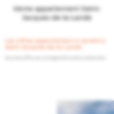
Vente appartement Saint-
Jacques-de-la-Lande
Les offres appartement à vendre à
Saint-Jacques-de-la-Lande
Aucune offre ne correspond à votre recherche...