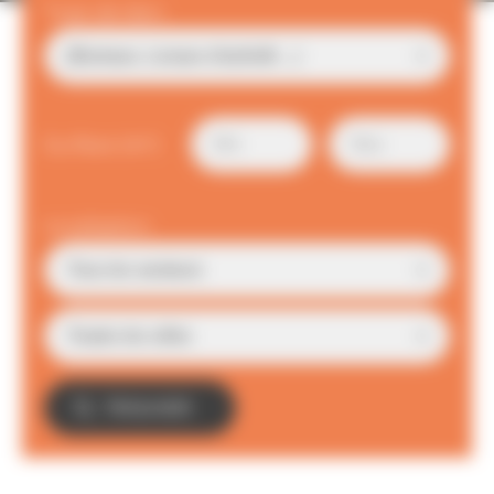
Type de bien
Surface (m²)
Localisation
TROUVER