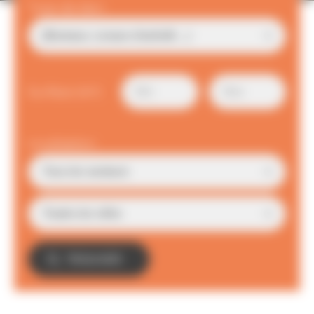
Type de bien
Surface (m²)
Localisation
TROUVER