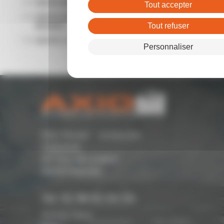
VENTE BUREAUX RENNES
Tout accepter
VENTE ENTREPÔTS - LOCAUX D'ACTIVITÉ
RENNES
Tout refuser
VENTE LOCAL COMMERCIAL RENNES
Personnaliser
Parc Monier - Immeuble
Cassiopée
167 Rue de Lorient -
35000 Rennes
Tél. 02 99 54 04 04
Suivez-nous