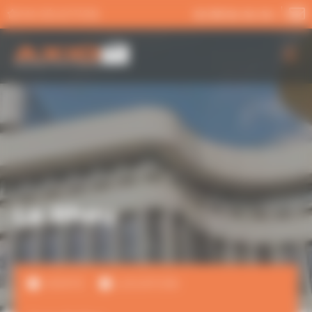
Panneau de gestion des cookies
MA SÉLECTION
02 99 54 04 04
AXIO PRO
NOS SERVICES
NOS OFFRES
ACTUALITÉS
Le Rheu
VENTE
LOCATION