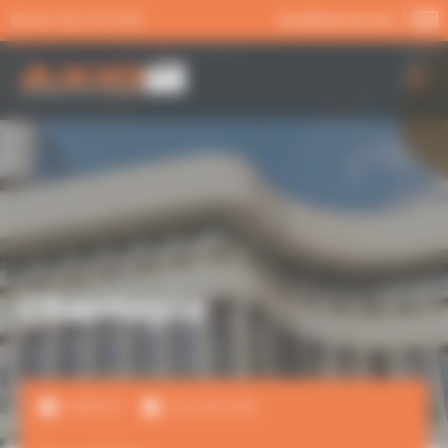
Panneau de gestion des cookies
MA SÉLECTION
02 99 54 04 04
AXIO PRO
NOS SERVICES
NOS OFFRES
ACTUALITÉS
Chantepie
VENTE
LOCATION