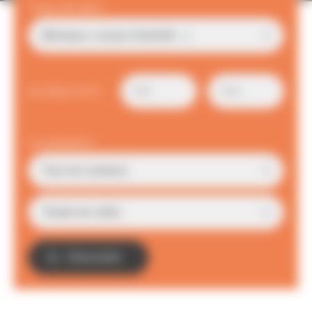
Type de bien
Surface (m²)
Localisation
TROUVER