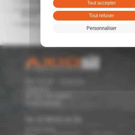
VENTE BUREAUX RENNES
Tout accepter
VENTE ENTREPÔTS - LOCAUX D'ACTIVITÉ
RENNES
Tout refuser
VENTE LOCAL COMMERCIAL RENNES
Personnaliser
Parc Monier - Immeuble
Cassiopée
167 Rue de Lorient -
35000 Rennes
Tél. 02 99 54 04 04
Suivez-nous