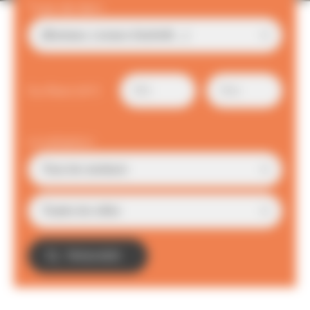
Type de bien
Surface (m²)
Localisation
TROUVER