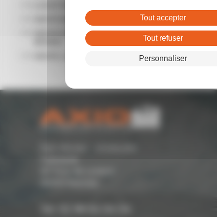
LOCATION LOCAL COMMERCIAL RENNES
Tout accepter
VENTE BUREAUX RENNES
VENTE ENTREPÔTS - LOCAUX D'ACTIVITÉ
Tout refuser
RENNES
VENTE LOCAL COMMERCIAL RENNES
Personnaliser
Parc Monier - Immeuble
Cassiopée
167 Rue de Lorient -
35000 Rennes
Tél. 02 99 54 04 04