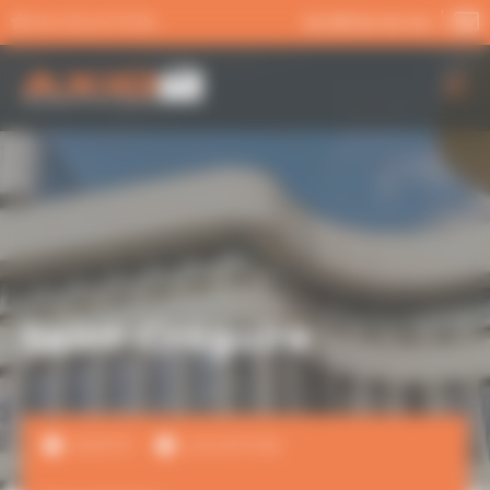
Panneau de gestion des cookies
MA SÉLECTION
02 99 54 04 04
AXIO PRO
NOS SERVICES
NOS OFFRES
ACTUALITÉS
Saint-Grégoire
VENTE
LOCATION