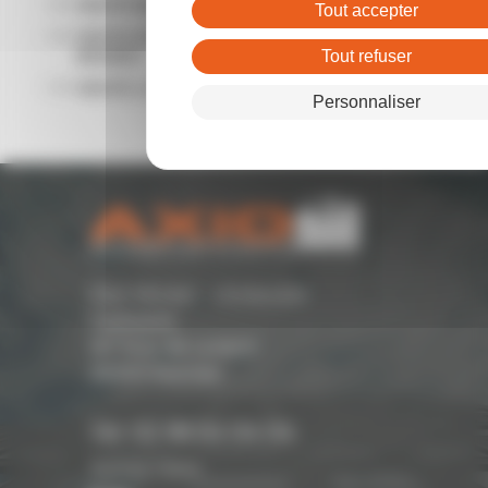
VENTE BUREAUX RENNES
Tout accepter
VENTE ENTREPÔTS - LOCAUX D'ACTIVITÉ
RENNES
Tout refuser
VENTE LOCAL COMMERCIAL RENNES
Personnaliser
Parc Monier - Immeuble
Cassiopée
167 Rue de Lorient -
35000 Rennes
Tél. 02 99 54 04 04
Suivez-nous