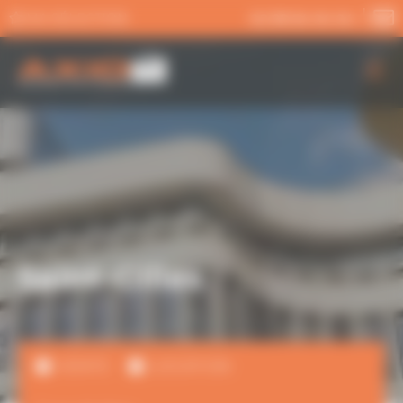
Panneau de gestion des cookies
MA SÉLECTION
02 99 54 04 04
AXIO PRO
NOS SERVICES
NOS OFFRES
ACTUALITÉS
Saint-Gilles
VENTE
LOCATION