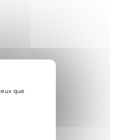
 ceux que