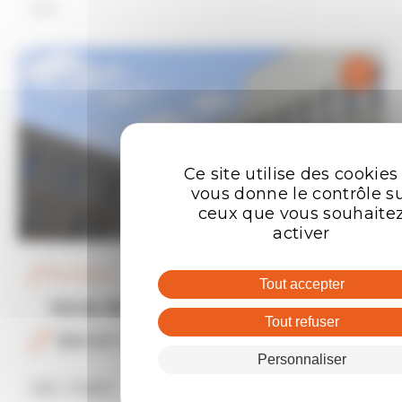
Ce site utilise des cookies
vous donne le contrôle s
ceux que vous souhaite
activer
Bureaux
Tout accepter
Vente Bureaux à Rennes de 224m²
Tout refuser
224 m² environ
Personnaliser
Réf. n°4857