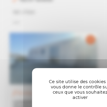
Réf. n°3541
Ce site utilise des cookies
vous donne le contrôle s
ceux que vous souhaite
Bureaux
activer
Location Bureaux à Noyal-