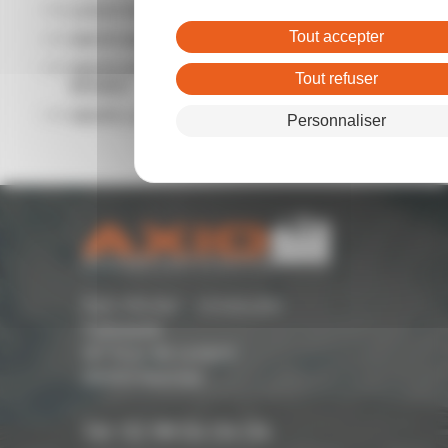
LOCATION LOCAL COMMERCIAL RENNES
Tout accepter
VENTE BUREAUX RENNES
VENTE ENTREPÔTS - LOCAUX D'ACTIVITÉ
Tout refuser
RENNES
VENTE LOCAL COMMERCIAL RENNES
Personnaliser
Parc Monier - Immeuble
Cassiopée
167 Rue de Lorient -
35000 Rennes
Tél. 02 99 54 04 04