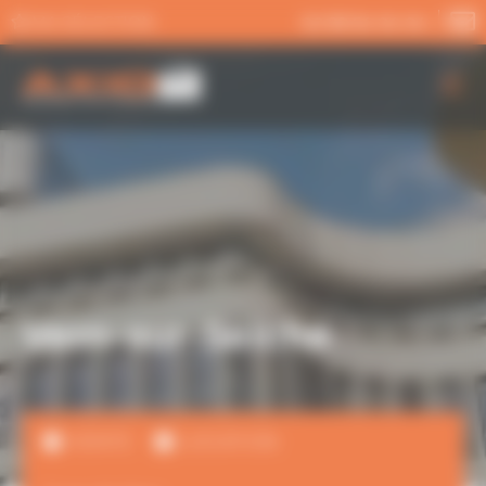
Panneau de gestion des cookies
MA SÉLECTION
02 99 54 04 04
AXIO PRO
NOS SERVICES
NOS OFFRES
ACTUALITÉS
Vern-sur-Seiche
VENTE
LOCATION