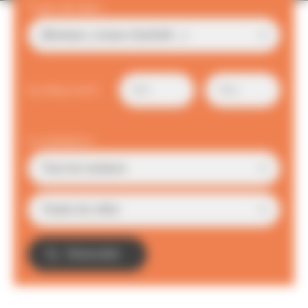
Type de bien
Surface (m²)
Localisation
TROUVER