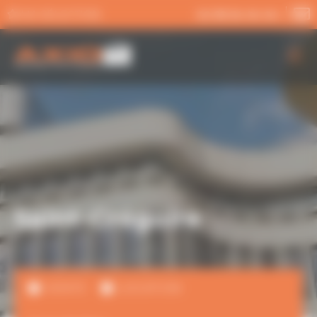
Panneau de gestion des cookies
MA SÉLECTION
02 99 54 04 04
AXIO PRO
NOS SERVICES
NOS OFFRES
ACTUALITÉS
Saint-Grégoire
VENTE
LOCATION