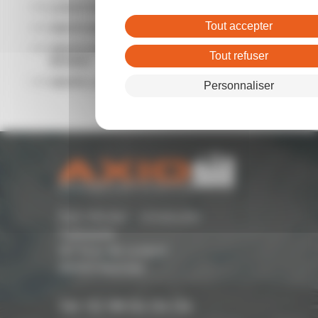
LOCATION LOCAL COMMERCIAL RENNES
Tout accepter
VENTE BUREAUX RENNES
VENTE ENTREPÔTS - LOCAUX D'ACTIVITÉ
Tout refuser
RENNES
VENTE LOCAL COMMERCIAL RENNES
Personnaliser
Parc Monier - Immeuble
Cassiopée
167 Rue de Lorient -
35000 Rennes
Tél. 02 99 54 04 04