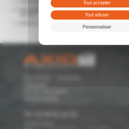
VENTE BUREAUX RENNES
Tout accepter
VENTE ENTREPÔTS - LOCAUX D'ACTIVITÉ
RENNES
Tout refuser
VENTE LOCAL COMMERCIAL RENNES
Personnaliser
Parc Monier - Immeuble
Cassiopée
167 Rue de Lorient -
35000 Rennes
Tél. 02 99 54 04 04
Suivez-nous