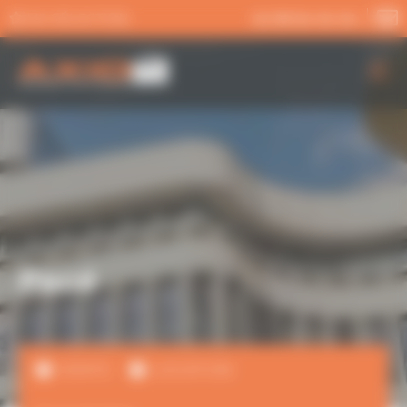
Panneau de gestion des cookies
MA SÉLECTION
02 99 54 04 04
AXIO PRO
NOS SERVICES
NOS OFFRES
ACTUALITÉS
Pacé
VENTE
LOCATION