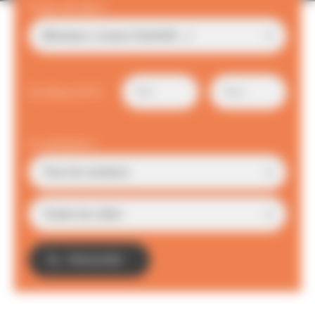
Type de bien
Surface (m²)
Localisation
TROUVER