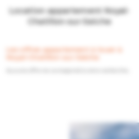
Location appartement Noyal-
Chatillon-sur-Seiche
Les offres appartement à louer à
Noyal-Chatillon-sur-Seiche
Aucune offre ne correspond à votre recherche...