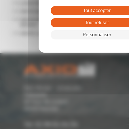
LOCATION LOCAL COMMERCIAL RENNES
Tout accepter
VENTE BUREAUX RENNES
VENTE ENTREPÔTS - LOCAUX D'ACTIVITÉ
Tout refuser
RENNES
VENTE LOCAL COMMERCIAL RENNES
Personnaliser
Parc Monier - Immeuble
Cassiopée
167 Rue de Lorient -
35000 Rennes
Tél. 02 99 54 04 04