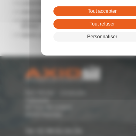
LOCATION LOCAL COMMERCIAL RENNES
Tout accepter
VENTE BUREAUX RENNES
VENTE ENTREPÔTS - LOCAUX D'ACTIVITÉ
Tout refuser
RENNES
VENTE LOCAL COMMERCIAL RENNES
Personnaliser
Parc Monier - Immeuble
Cassiopée
167 Rue de Lorient -
35000 Rennes
Tél. 02 99 54 04 04