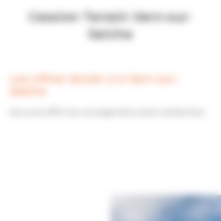
Cession Terrain Vern-sur-
Seiche
Les offres terrain à à Vern-sur-
Seiche
Aucune offre ne correspond à votre recherche...