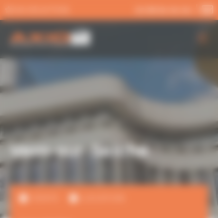
Panneau de gestion des cookies
MA SÉLECTION
02 99 54 04 04
AXIO PRO
NOS SERVICES
NOS OFFRES
ACTUALITÉS
Vern-sur-Seiche
VENTE
LOCATION