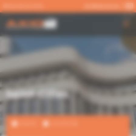
Panneau de gestion des cookies
MA SÉLECTION
02 99 54 04 04
AXIO PRO
NOS SERVICES
NOS OFFRES
ACTUALITÉS
Saint-Gilles
VENTE
LOCATION