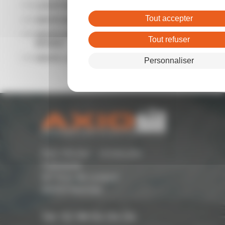
LOCATION LOCAL COMMERCIAL RENNES
Tout accepter
VENTE BUREAUX RENNES
VENTE ENTREPÔTS - LOCAUX D'ACTIVITÉ
Tout refuser
RENNES
VENTE LOCAL COMMERCIAL RENNES
Personnaliser
Parc Monier - Immeuble
Cassiopée
167 Rue de Lorient -
35000 Rennes
Tél. 02 99 54 04 04