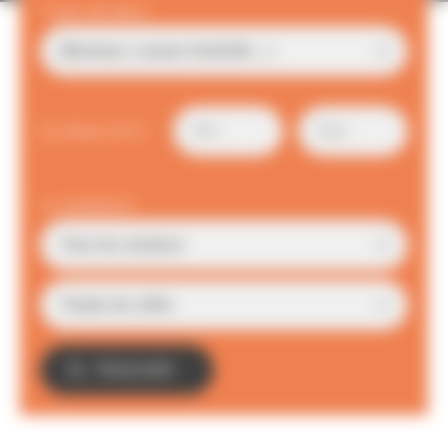
Type de bien
Surface (m²)
Localisation
TROUVER