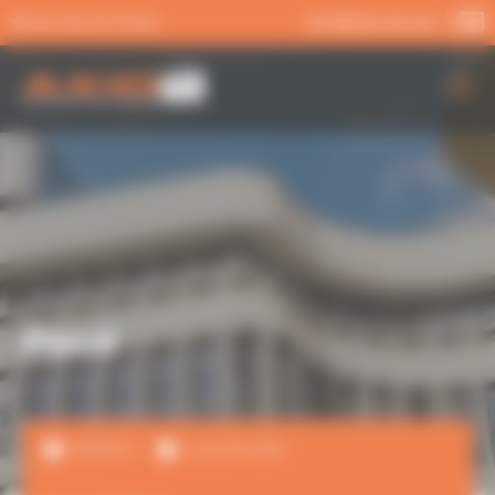
Panneau de gestion des cookies
MA SÉLECTION
02 99 54 04 04
AXIO PRO
NOS SERVICES
NOS OFFRES
ACTUALITÉS
Pacé
VENTE
LOCATION