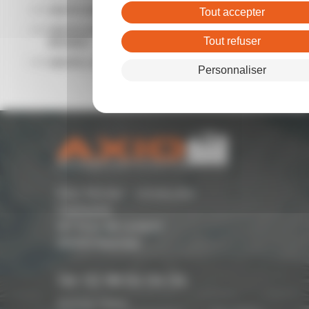
VENTE BUREAUX RENNES
Tout accepter
VENTE ENTREPÔTS - LOCAUX D'ACTIVITÉ
Tout refuser
RENNES
VENTE LOCAL COMMERCIAL RENNES
Personnaliser
Parc Monier - Immeuble
Cassiopée
167 Rue de Lorient -
35000 Rennes
Tél. 02 99 54 04 04
Suivez-nous