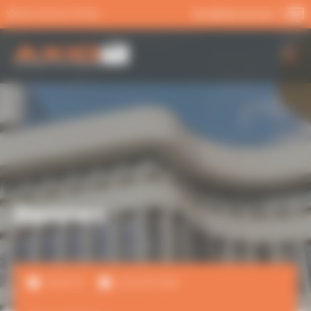
Panneau de gestion des cookies
MA SÉLECTION
02 99 54 04 04
AXIO PRO
NOS SERVICES
NOS OFFRES
ACTUALITÉS
Rennes
VENTE
LOCATION