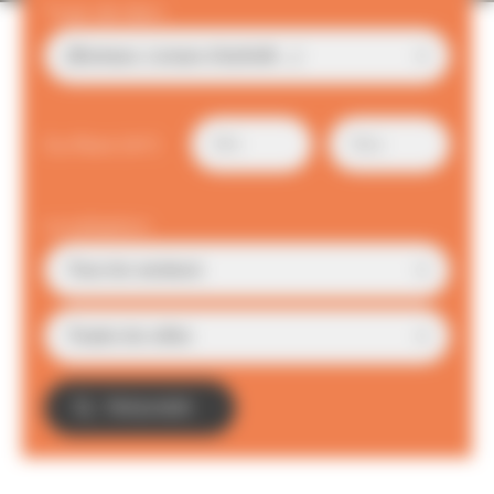
Type de bien
Surface (m²)
Localisation
TROUVER