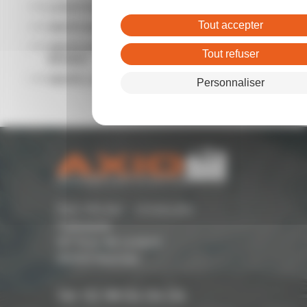
LOCATION LOCAL COMMERCIAL RENNES
Tout accepter
VENTE BUREAUX RENNES
VENTE ENTREPÔTS - LOCAUX D'ACTIVITÉ
Tout refuser
RENNES
VENTE LOCAL COMMERCIAL RENNES
Personnaliser
Parc Monier - Immeuble
Cassiopée
167 Rue de Lorient -
35000 Rennes
Tél. 02 99 54 04 04