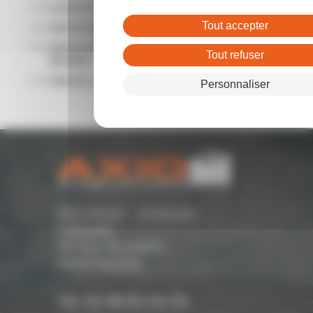
LOCATION LOCAL COMMERCIAL RENNES
Tout accepter
VENTE BUREAUX RENNES
VENTE ENTREPÔTS - LOCAUX D'ACTIVITÉ
Tout refuser
RENNES
VENTE LOCAL COMMERCIAL RENNES
Personnaliser
Parc Monier - Immeuble
Cassiopée
167 Rue de Lorient -
35000 Rennes
Tél. 02 99 54 04 04