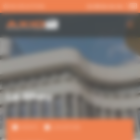
Panneau de gestion des cookies
MA SÉLECTION
02 99 54 04 04
AXIO PRO
NOS SERVICES
NOS OFFRES
ACTUALITÉS
Le Rheu
VENTE
LOCATION