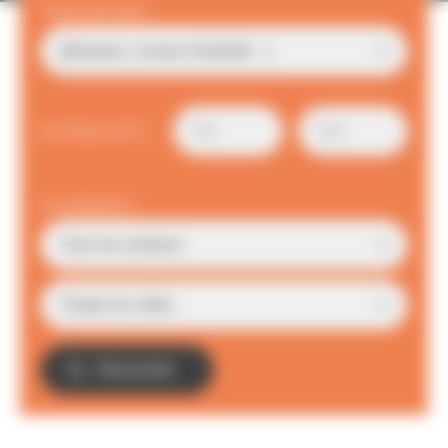
Type de bien
Surface (m²)
Localisation
TROUVER