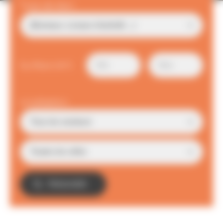
Type de bien
Surface (m²)
Localisation
TROUVER