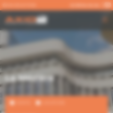
Panneau de gestion des cookies
MA SÉLECTION
02 99 54 04 04
AXIO PRO
NOS SERVICES
NOS OFFRES
ACTUALITÉS
La Mézière
VENTE
LOCATION