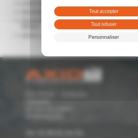
LOCATION LOCAL COMMERCIAL RENNES
Tout accepter
VENTE BUREAUX RENNES
VENTE ENTREPÔTS - LOCAUX D'ACTIVITÉ
Tout refuser
RENNES
VENTE LOCAL COMMERCIAL RENNES
Personnaliser
Parc Monier - Immeuble
Cassiopée
167 Rue de Lorient -
35000 Rennes
Tél. 02 99 54 04 04