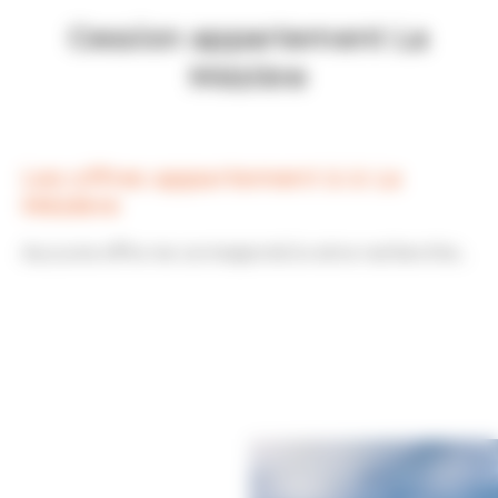
Cession appartement La
Mézière
Les offres appartement à à La
Mézière
Aucune offre ne correspond à votre recherche...