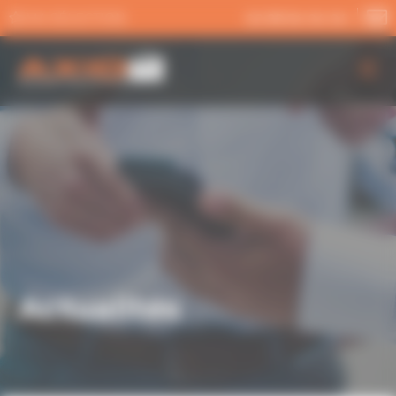
Panneau de gestion des cookies
MA SÉLECTION
02 99 54 04 04
AXIO PRO
NOS SERVICES
NOS OFFRES
ACTUALITÉS
Actualités