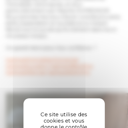
l’immobilier d’entreprise, et plus
particulièrement par Maxime DUPRESSOIR
.
Nous sommes heureux d’avoir contribué à cette
belle implantation et souhaitons à L’Instant
Néroli tout le succès qu’ils méritent dans leurs
nouveaux locaux.
Un grand merci pour leur confiance. ?
hashtag
#
ImmobilierEntreprise
hashtag
#
Location
hashtag
#
BienÊtre
hashtag
#
Rennes
hashtag
#
AXIOPro
Ce site utilise des
cookies et vous
donne le contrôle