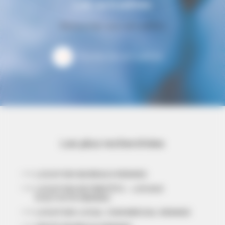
Les actualités
Retourner aux actualités
Toutes les actualités
Les plus recherchées
LOCATION BUREAUX RENNES
LOCATION ENTREPÔTS - LOCAUX
D'ACTIVITÉ RENNES
LOCATION LOCAL COMMERCIAL RENNES