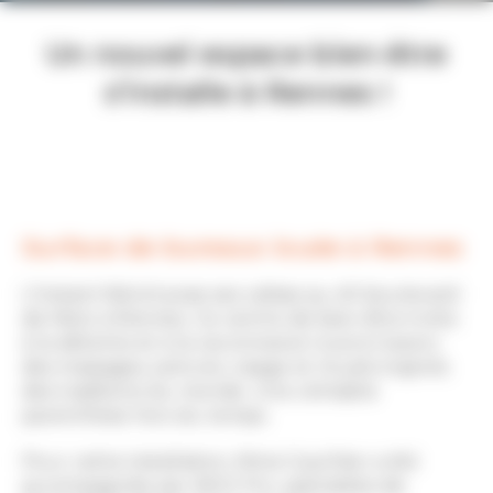
Un nouvel espace bien-être
s’installe à Rennes !
Surface de bureaux louée à Rennes
L’Instant Néroli pose ses valises au 40 boulevard
de Metz à Rennes. Ce centre de bien-être invite
à la détente et à la reconnexion à soi à travers
des massages, soins du visage et rituels inspirés
des traditions du monde. Une véritable
parenthèse hors du temps.
Pour cette installation, Mme Gauthier a été
accompagnée par AXIO Pro, spécialiste de