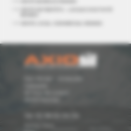
VENTE BUREAUX RENNES
VENTE ENTREPÔTS - LOCAUX D'ACTIVITÉ
RENNES
VENTE LOCAL COMMERCIAL RENNES
Parc Monier - Immeuble
Cassiopée
167 Rue de Lorient -
35000 Rennes
Tél. 02 99 54 04 04
Suivez-nous