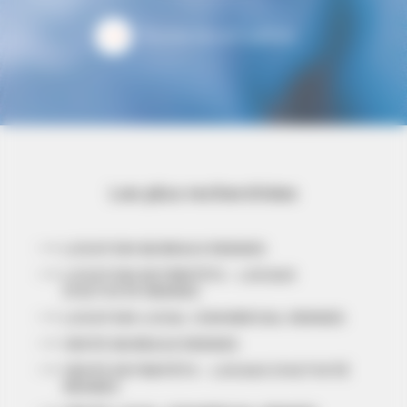
Toutes les actualités
Les plus recherchées
LOCATION BUREAUX RENNES
LOCATION ENTREPÔTS - LOCAUX
D'ACTIVITÉ RENNES
LOCATION LOCAL COMMERCIAL RENNES
VENTE BUREAUX RENNES
VENTE ENTREPÔTS - LOCAUX D'ACTIVITÉ
RENNES