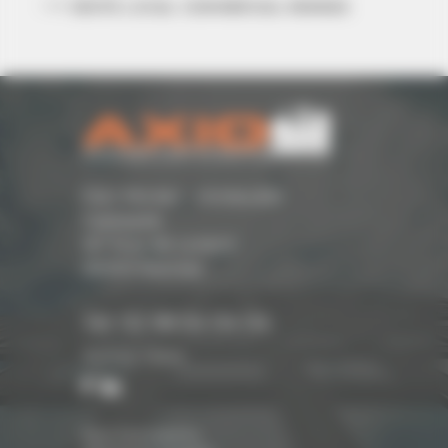
VENTE LOCAL COMMERCIAL RENNES
Parc Monier - Immeuble
Cassiopée
167 Rue de Lorient -
35000 Rennes
Tél. 02 99 54 04 04
Suivez-nous
Nos honoraires