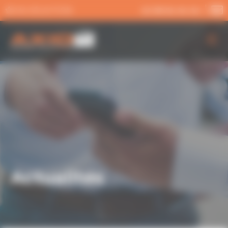
Panneau de gestion des cookies
MA SÉLECTION
02 99 54 04 04
AXIO PRO
NOS SERVICES
NOS OFFRES
ACTUALITÉS
Actualités