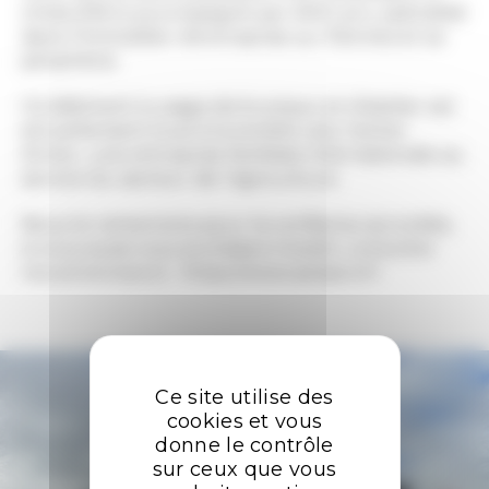
choisi d’être accompagné par AXIO pro, spécialisé
dans l’immobilier d’entreprise sur Rennes et sa
périphérie.
Ce bâtiment à usage de bureaux et d’atelier est
actuellement loué à la société Lely Center
Armor, une entreprise familiale internationale au
service du secteur de l’agriculture.
Nous le remercions pour la confiance accordée,
si vous aussi vous souhaitez investir, consulter
nos annonces ici : https://www.axiopro.fr
Ce site utilise des
cookies et vous
donne le contrôle
sur ceux que vous