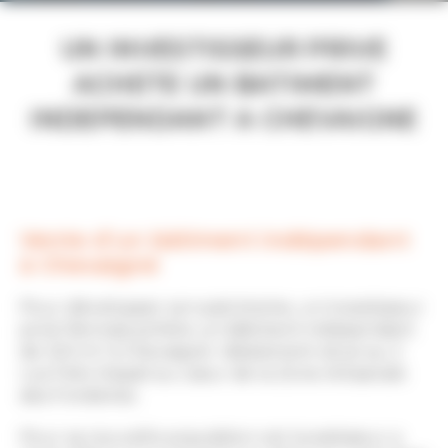
UN INVESTISSEUR PRIVE
ACHETE UN BATIMENT
INDEPENDANT A CHEVAIGNE
Vente d’un bâtiment indépendant
à Chevaigné
Pour développer son patrimoine, un investisseur
privé Rennais achète un bâtiment indépendant
de 320 m² à Chevaigné. Idéalement situé au 2
rue Felix Depail au cœur de la Zone Artisanale
des Fonderies.
Pour sa nouvelle acquisition cet investisseur a