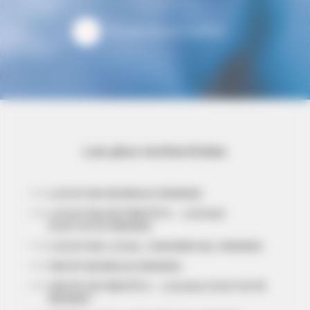
Toutes les actualités
Les plus recherchées
LOCATION BUREAUX RENNES
LOCATION ENTREPÔTS - LOCAUX
D'ACTIVITÉ RENNES
LOCATION LOCAL COMMERCIAL RENNES
VENTE BUREAUX RENNES
VENTE ENTREPÔTS - LOCAUX D'ACTIVITÉ
RENNES