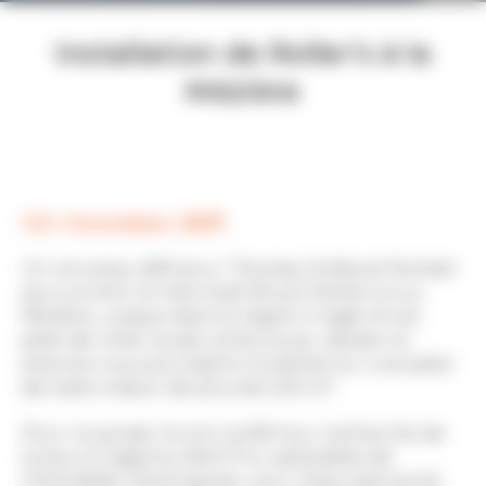
Installation de Roller’s à la
Mézière
Un nouveau défi
Un nouveau défi pour Thomas, Emilia et Romain
qui ouvrent ce mercredi 09 juin Roller’s à La
Mézière, unique dans la région il s’agit d’une
piste de roller quad, venez jouer, danser et
exercez-vous aux patins roulettes sur une piste
de loisirs Indoor de plus de 200 m².
Pour ce projet, ils ont confié leur recherche de
locaux à l’agence AXIO Pro, spécialiste de
l’immobilier d’entreprise. Leur choix s’est porté