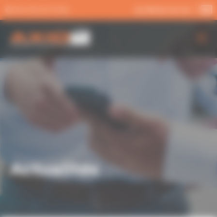
Panneau de gestion des cookies
MA SÉLECTION
02 99 54 04 04
AXIO PRO
NOS SERVICES
NOS OFFRES
ACTUALITÉS
Actualités