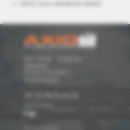
VENTE LOCAL COMMERCIAL RENNES
Parc Monier - Immeuble
Cassiopée
167 Rue de Lorient -
35000 Rennes
Tél. 02 99 54 04 04
Suivez-nous
Nos honoraires