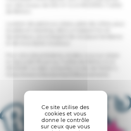
sur des locaux de 500 m² à LA MÉZIÈRE, 11 allée
de Betton.
Location de patins sur place, piste de rollers, jeux
arcades et snacking, dans un espace fun et
dynamique, accompagné de musique tendance
et de tous styles musicaux.
Pour plus de précisions, rendez-vous sur place
le mercredi 09 juin au 11 allée de Betton à LA
MEZIERE ou bien consultez le site de Roller’s :
https://www.rollersrennes.fr/#evenements
Ce site utilise des
cookies et vous
donne le contrôle
sur ceux que vous