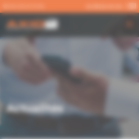
Panneau de gestion des cookies
MA SÉLECTION
02 99 54 04 04
AXIO PRO
NOS SERVICES
NOS OFFRES
ACTUALITÉS
Actualités