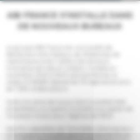
ABI FRANCE S’INSTALLE DANS
DE NOUVEAUX BUREAUX
Le groupe ABI-France est une société de
distribution informatique, de téléphonie, de
maintenance & de création de solutions
innovantes de mise en relation. Fondée en
novembre 2000 à PACE près de Rennes, le
réseau EURABIS dispose de 120 agences et plus
de 1 000 collaborateurs
Suite à la vente de locaux dont la société était
propriétaire-occupante, la société a eu besoin de
nouveaux locaux pour l’agence de PACÉ.
Axio Pro, spécialiste de l’immobilier d’entreprise a
accompagné la société dans la recherche d’une