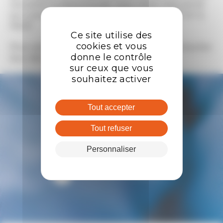
nouvelle surface à louer. Leur choix s’est porté
sur une surface de bureaux d’environ 125 m² à
PACÉ.
Ce site utilise des
cookies et vous
Pour plus de précisions, n’hésitez pas à consulter
donne le contrôle
leur site
https://groupe-abi-france.com
sur ceux que vous
souhaitez activer
Tout accepter
Les actualités
Tout refuser
Retourner aux actualités
Personnaliser
Toutes les actualités